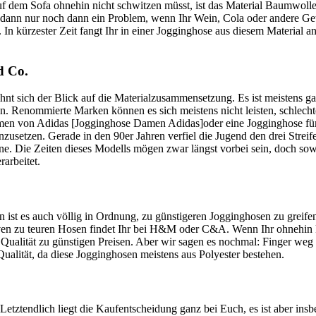
uf dem Sofa ohnehin nicht schwitzen müsst, ist das Material Baumwoll
dann nur noch dann ein Problem, wenn Ihr Wein, Cola oder andere Ge
 In kürzester Zeit fangt Ihr in einer Jogginghose aus diesem Material a
d Co.
hnt sich der Blick auf die Materialzusammensetzung. Es ist meistens ga
en. Renommierte Marken können es sich meistens nicht leisten, schlecht
 Damen von Adidas [Jogginghose Damen Adidas]oder eine Jogginghose f
zusetzen. Gerade in den 90er Jahren verfiel die Jugend den drei Streif
e. Die Zeiten dieses Modells mögen zwar längst vorbei sein, doch so
arbeitet.
nn ist es auch völlig in Ordnung, zu günstigeren Jogginghosen zu greif
tiven zu teuren Hosen findet Ihr bei H&M oder C&A. Wenn Ihr ohnehin 
de Qualität zu günstigen Preisen. Aber wir sagen es nochmal: Finger weg
Qualität, da diese Jogginghosen meistens aus Polyester bestehen.
etztendlich liegt die Kaufentscheidung ganz bei Euch, es ist aber ins