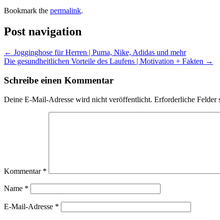
Bookmark the
permalink
.
Post navigation
←
Jogginghose für Herren | Puma, Nike, Adidas und mehr
Die gesundheitlichen Vorteile des Laufens | Motivation + Fakten
→
Schreibe einen Kommentar
Deine E-Mail-Adresse wird nicht veröffentlicht.
Erforderliche Felder 
Kommentar
*
Name
*
E-Mail-Adresse
*