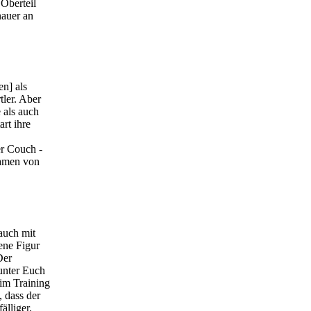
Oberteil
nauer an
n] als
tler. Aber
 als auch
rt ihre
er Couch ­
Damen von
auch mit
ene Figur
Der
 unter Euch
eim Training
 dass der
lliger.