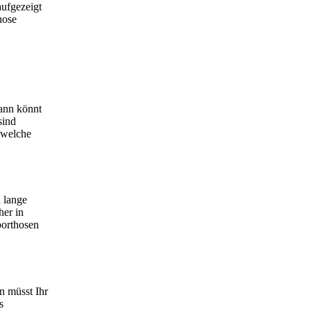
aufgezeigt
hose
dann könnt
sind
 welche
 lange
her in
porthosen
n müsst Ihr
s