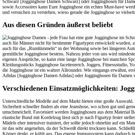
Schwarz [Jogginghose Damen Schwarz] oder Jogginghosen für Dame
sowie Accessoires kann Eure Jogginghose ein echtes Must-have werden
und versuchen zu verstehen, wieso gerade die Jogginghose so vielseitig
Aus diesen Gründen äußerst beliebt
auch für Männer nicht für bestimmte Figurtypen entwickelt wurden, a
auch für das „Rumlümmeln“ in der Wohnung sowie bei längeren Autofah
gemütliche Jogginghose bestens. Nahezu jeder von uns wird mindesten
eigenen Ansprüche, so kann eine lange Jogginghose bei manchen Sport
Kleidungsstücks Jogginghose facettenreich. Joggen, Fitnessstudio, Y
die Jogginghose ist ein wahrer Allrounder. Wie eingangs erwähnt, e
Adidas [Jogginghose Damen Adidas] oder Jogginghosen für Damen v
Verschiedenen Einsatzmöglichkeiten: Jogg
Unterschiedliche Modelle auf dem Markt bieten eine große Auswahl.
Sicherheit schneller finden als eine Jeanshose, wo schon gut und ge
umschmeichelt. Favorisiert werden Jogginghosen aus dem Material B
elastische Bund mit Kordelzug lässt sich je nach Figurtyp fester stel
Mädels eher intensiver trainiert, der sollte jedoch ohnehin auf ein Ma
ist das sehr angenehm, da der Schweiß direkt trocknen kann. Schlie
Körper denkt, er kühlt aus. Das eigene Immunsystem kann dadurch in