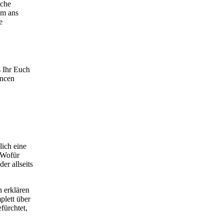
iche
em ans
e
s Ihr Euch
ancen
lich eine
 Wofür
er allseits
 erklären
plett über
fürchtet,