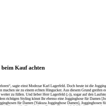
 beim Kauf achten
rloren“, sagte einst Modezar Karl Lagerfeld. Doch heute ist die Joggin
ien machen sie zu einem echten Hingucker. Aus diesem Grund greifen e
iter zu füllen. Und lieber Herr Lagerfeld (;-)), sogar auf den Laufste
dem richtigen Styling könnt Ihr ebenso eine Jogginghose für Damen [J
ogginghosen für Damen [Yakuza Jogginghose Damen], Jogginghosen f