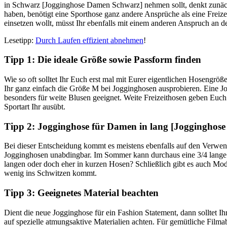
in Schwarz [Jogginghose Damen Schwarz] nehmen sollt, denkt zunächs
haben, benötigt eine Sporthose ganz andere Ansprüche als eine Freiz
einsetzen wollt, müsst Ihr ebenfalls mit einem anderen Anspruch an 
Lesetipp:
Durch Laufen effizient abnehmen
!
Tipp 1: Die ideale Größe sowie Passform finden
Wie so oft solltet Ihr Euch erst mal mit Eurer eigentlichen Hosengrö
Ihr ganz einfach die Größe M bei Jogginghosen ausprobieren. Eine 
besonders für weite Blusen geeignet. Weite Freizeithosen geben Euch
Sportart Ihr ausübt.
Tipp 2: Jogginghose für Damen in lang [Jogginghos
Bei dieser Entscheidung kommt es meistens ebenfalls auf den Verwen
Jogginghosen unabdingbar. Im Sommer kann durchaus eine 3/4 lange 
langen oder doch eher in kurzen Hosen? Schließlich gibt es auch Mode
wenig ins Schwitzen kommt.
Tipp 3: Geeignetes Material beachten
Dient die neue Jogginghose für ein Fashion Statement, dann solltet Ih
auf spezielle atmungsaktive Materialien achten. Für gemütliche Film