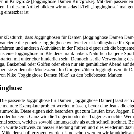
n in Kurzgröße [Jogginghose Damen Kurzgröße]. Mit dem passenden 
. In diesem Artikel blicken wir uns das It-Teil „Jogginghose“ mal ge
 einsetzbar ist.
Dadurch, dass Jogginghosen für Damen [Jogginghose Damen Dame
vancierte die gemeine Jogginghose weltweit zur Lieblingshose für Spor
rten und anderen Aktivitäten in der Freizeit eignet sich die bequeme
s eine Jogginghose im Kleiderschrank haben. Natürlich hat jede Sporta
arten mit unter eher hinderlich sein. Dennoch ist die Verwendung des
oga, Basketball oder Golfen oder eben nur ein gemütlicher Abend auf d
robert sie zudem die Modeszene. Im Übrigen zählen Jogginghosen für 
on Nike [Jogginghose Damen Nike] zu den beliebtesten Marken.
inghose
 Die passende Jogginghose für Damen [Jogginghose Damen] lässt sich 
rne mehrere Exemplare probiert werden müssen, bevor eine Jeans die eig
aumwolle. Diese eignen sich besonders gut zum Laufen bzw. Joggen. 
len oder lockerer. Ganz wie die Trägerin oder der Träger es möchte. Wer
terial setzen, welches sowohl atmungsaktiv als auch schnell trocknet. B
ßlich würde Schweiß zu nasser Kleidung führen und dies wiederum dazu,
 Mitleidenschaft gezogen werden. Und schon werden wir krankheitsanfä