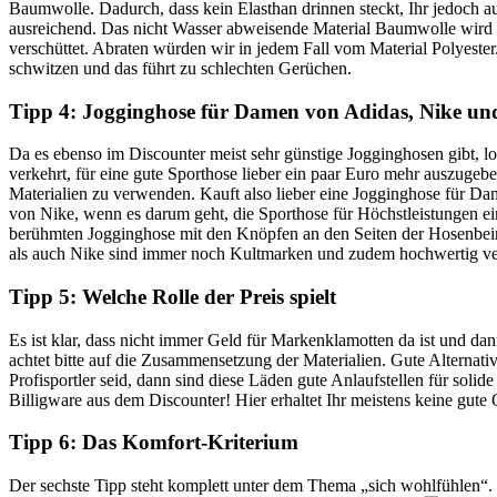
Baumwolle. Dadurch, dass kein Elasthan drinnen steckt, Ihr jedoch a
ausreichend. Das nicht Wasser abweisende Material Baumwolle wird 
verschüttet. Abraten würden wir in jedem Fall vom Material Polyester.
schwitzen und das führt zu schlechten Gerüchen.
Tipp 4: Jogginghose für Damen von Adidas, Nike un
Da es ebenso im Discounter meist sehr günstige Jogginghosen gibt, lo
verkehrt, für eine gute Sporthose lieber ein paar Euro mehr auszugeb
Materialien zu verwenden. Kauft also lieber eine Jogginghose für
von Nike, wenn es darum geht, die Sporthose für Höchstleistungen ein
berühmten Jogginghose mit den Knöpfen an den Seiten der Hosenbein
als auch Nike sind immer noch Kultmarken und zudem hochwertig ver
Tipp 5: Welche Rolle der Preis spielt
Es ist klar, dass nicht immer Geld für Markenklamotten da ist und da
achtet bitte auf die Zusammensetzung der Materialien. Gute Alterna
Profisportler seid, dann sind diese Läden gute Anlaufstellen für soli
Billigware aus dem Discounter! Hier erhaltet Ihr meistens keine gute 
Tipp 6: Das Komfort-Kriterium
Der sechste Tipp steht komplett unter dem Thema „sich wohlfühlen“. L