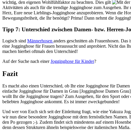
wichtig, den eigenen Wohlfühlfaktor zu beachten. Dies gilt
Aktivitäten als auch für die trendige Jogginghose zum Ausgehen. Ihr
Herz, Eure neue Lieblings-Jogginghose anzuprobieren. Wenn die Hose ri
Bewegungsfreiheit, die Ihr benötigt? Prima! Dann nehmt die Jogging
Tipp 7: Unterschied zwischen Damen- bzw. Herren-J
Logisch sind
Männerhosen
anders geschnitten als Frauenhosen. Das i
eine Jogginghose für Frauen heraussucht und anprobiert. Nicht das I
machen hierbei oftmals den Unterschied!
Auf der Suche nach einer
Jogginghose für Kinder
?
Fazit
Es macht also einen Unterschied, ob Ihr eine Jogginghose für Damen 
einfache Jogginghose für Damen in Grau [Jogginghose Damen Grau]
wollt Ihr die Jogginghose tragen? Zum Ausgehen, für den Sport oder d
beliebten Jogginghose ankommt. Es ist immer zweckgebunden!
Und wer von Euch sich seit der Einleitung fragt, wie eine Yakuza J
wir nun diese besondere Jogginghose mit dem fernöstlichen Namen. 
den Po gezogen ;-). Zudem findet sich mindestens auf einem Hosenbei
denn dessen Strukturen ähneln beispielsweise der italienischen Mafia.