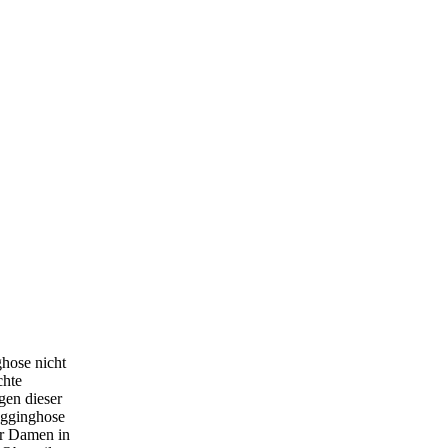
ghose nicht
chte
gen dieser
ogginghose
ür Damen in