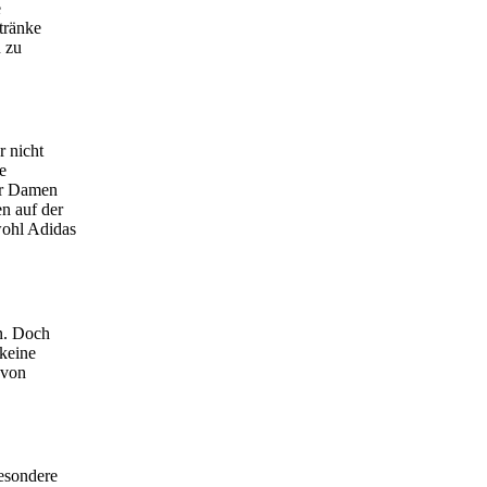
e
tränke
n zu
r nicht
e
ür Damen
en auf der
wohl Adidas
en. Doch
keine
 von
besondere