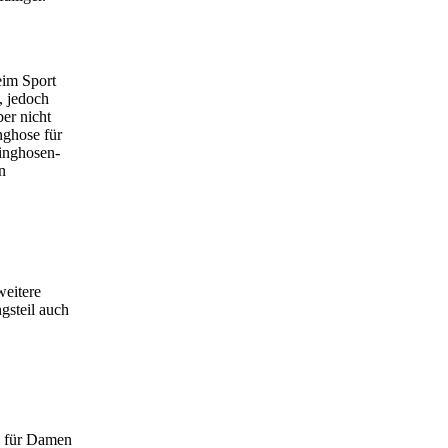
eim Sport
, jedoch
er nicht
nghose für
ginghosen-
n
weitere
gsteil auch
e für Damen