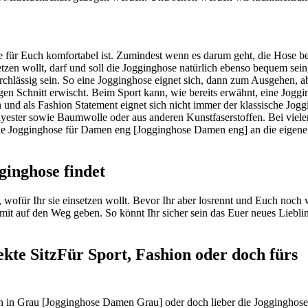
ie für Euch komfortabel ist. Zumindest wenn es darum geht, die Hose b
tzen wollt, darf und soll die Jogginghose natürlich ebenso bequem sein
rchlässig sein. So eine Jogginghose eignet sich, dann zum Ausgehen, ab
tigen Schnitt erwischt. Beim Sport kann, wie bereits erwähnt, eine Joggi
nd als Fashion Statement eignet sich nicht immer der klassische Jog
lyester sowie Baumwolle oder aus anderen Kunstfaserstoffen. Bei viele
h die Jogginghose für Damen eng [Jogginghose Damen eng] an die eigene
ginghose findet
 wofür Ihr sie einsetzen wollt. Bevor Ihr aber losrennt und Euch noch 
mit auf den Weg geben. So könnt Ihr sicher sein das Euer neues Lieblin
Für Sport, Fashion oder doch fürs
en in Grau [Jogginghose Damen Grau] oder doch lieber die Jogginghos