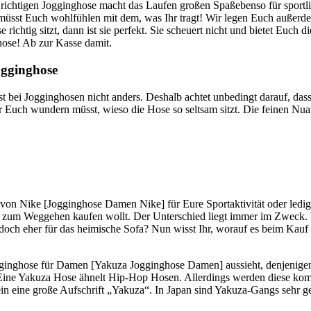
ebenso für sportl
 müsst Euch wohlfühlen mit dem, was Ihr tragt! Wir legen Euch außerd
chtig sitzt, dann ist sie perfekt. Sie scheuert nicht und bietet Euch di
hose! Ab zur Kasse damit.
ogginghose
st bei Jogginghosen nicht anders. Deshalb achtet unbedingt darauf, das
hr Euch wundern müsst, wieso die Hose so seltsam sitzt. Die feinen Nu
von Nike [Jogginghose Damen Nike] für Eure Sportaktivität oder ledig
 zum Weggehen kaufen wollt. Der Unterschied liegt immer im Zweck.
och eher für das heimische Sofa? Nun wisst Ihr, worauf es beim Kauf d
ogginghose für Damen [Yakuza Jogginghose Damen] aussieht, denjenigen
Eine Yakuza Hose ähnelt Hip-Hop Hosen. Allerdings werden diese kom
n eine große Aufschrift „Yakuza“. In Japan sind Yakuza-Gangs sehr ge