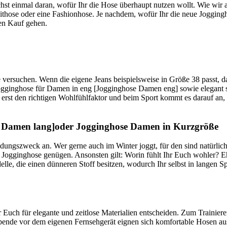
t einmal daran, wofür Ihr die Hose überhaupt nutzen wollt. Wie wir 
eithose oder eine Fashionhose. Je nachdem, wofür Ihr die neue Jogging
den Kauf gehen.
ße versuchen. Wenn die eigene Jeans beispielsweise in Größe 38 passt, 
Jogginghose für Damen in eng [Jogginghose Damen eng] sowie elegant 
 erst den richtigen Wohlfühlfaktor und beim Sport kommt es darauf an,
e Damen lang]oder Jogginghose Damen in Kurzgröße
dungszweck an. Wer gerne auch im Winter joggt, für den sind natürlich
Jogginghose genügen. Ansonsten gilt: Worin fühlt Ihr Euch wohler? E
lle, die einen dünneren Stoff besitzen, wodurch Ihr selbst in langen S
r Euch für elegante und zeitlose Materialien entscheiden. Zum Trainiere
abende vor dem eigenen Fernsehgerät eignen sich komfortable Hosen au